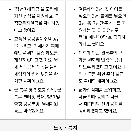
‘청년미래적금’을 도입해
결혼하면 3년, 첫 아이를
자산 형성을 지원하고, 구
낳으면 3년, 둘째를 낳으면
직활동지원금을 확대하겠
3년, 총 9년간 주거비를 지
다고 했어요.
원하는 ‘3·3·3 청년주
택’을 매년 10만 호 공급하
고품질 공공임대주택 공급
겠다고 했어요.
을 늘리고, 전세사기 피해
예방을 위해 보증 제도를
대학가 인근 원룸촌의 규
개선하겠다고 했어요. 월
제를 완화해 반값에 공급
세 세액공제 대상을 늘려
되도록 하겠다고 했어요. 1
세입자의 월세 부담을 완
인 가구를 위한 주택 보급
화할 계획이고요.
도 확대할 계획이고요.
군 복무 경력 호봉 산입, 군
군가산점제를 도입하고,
복무 크레딧 확대, 청년 맞
세금 인하 등의 혜택을 줘
춤형 공공분양·월세지원
서 대기업의 신입 공채를
등도 약속했어요.
장려하겠다고 했어요.
노동・복지