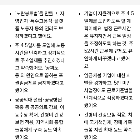
‘노란봉투법’을 만들고, 자
기업이 자율적으로 주 4.5
영업자·특수고용직·플랫
일제를 도입하도록 할 계
폼 노동자 등의 권리도 보
획이에요. 법정 근로시간
장하겠다고 했어요.
은 유지하면서 근무 일정
을 조정하도록 하는 것. 주
주 4.5일제를 도입해 노동
52시간 근무제 규제도 유
시간을 단축하고 장기적으
연하게 바꾸겠다고 했어
로 주 4일제를 추진하겠다
요.
고 약속했어요. ‘공짜노
동’의 원인으로 꼽히는 포
임금체불 기업에 대한 처
괄임금제를 금지하겠다고
벌을 강화하고, 5인 미만
했어요.
사업장에도 근로기준법을
단계적으로 적용하겠다고
공공의대 설립·공공병원
했어요.
확충 등 공공의료 강화, 아
동수당 확대, 간병비 건강
간병비 건강보험 적용, 치
보험 적용, 지역사회 통합
매 국가책임제, 장애 가족
돌봄체계 구축 등도 약속
돌봄 지원 확대 등도 약속
했어요.
했어요.