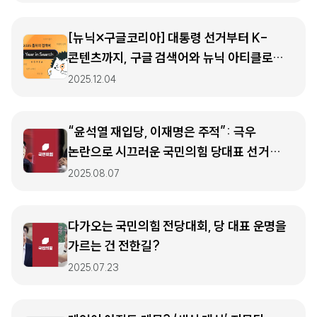
[뉴닉×구글코리아] 대통령 선거부터 K-
콘텐츠까지, 구글 검색어와 뉴닉 아티클로
돌아본 2025년 🔍🦔
2025.12.04
“윤석열 재입당, 이재명은 주적”: 극우
논란으로 시끄러운 국민의힘 당대표 선거
현재 상황
2025.08.07
다가오는 국민의힘 전당대회, 당 대표 운명을
가르는 건 전한길?
2025.07.23