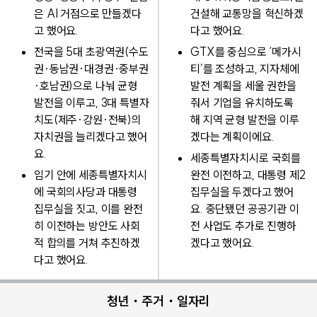
은 AI 거점으로 만들겠다
건설해 교통망을 혁신하겠
고 했어요.
다고 했어요.
전국을 5대 초광역권(수도
GTX를 중심으로 ‘메가시
권·동남권·대경권·중부권
티’를 조성하고, 지자체에
·호남권)으로 나눠 균형
발전 계획을 세울 권한을
발전을 이루고, 3대 특별자
줘서 기업을 유치하도록
치도(제주·강원·전북)의
해 지역 균형 발전을 이루
자치권을 늘리겠다고 했어
겠다는 계획이에요.
요.
세종특별자치시로 국회를
임기 안에 세종특별자치시
완전 이전하고, 대통령 제2
에 국회의사당과 대통령
집무실을 두겠다고 했어
집무실을 짓고, 이를 완전
요. 중단됐던 공공기관 이
히 이전하는 방안도 사회
전 사업도 추가로 진행하
적 합의를 거쳐 추진하겠
겠다고 했어요.
다고 했어요.
청년・주거・일자리