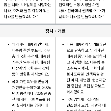
않는 나라, 4.5일제를 시행하는
탄력적인 노동 시장을 가진
나라, 주거와 돌봄 걱정이 없는
나라, 전국에서 권역별 GTX가
나라를 만들겠습니다.”
달리는 나라를 만들겠습니다.”
정치・개헌
임기 4년 대통령 연임제,
다음 대통령의 임기를 3년
대통령 결선 투표제, 국무
으로 단축하고, 임기 4년
총리 국회 추천제, 대통령
대통령 중임제를 도입하자
거부권 일부 제한, 대통령
고 제안했어요. 대통령 불
비상계엄 국회 통제 강화
소추특권 폐지, 국회의원
등의 방향을 제시했어요.
불체포특권·면책특권 완
전 폐지, 대법관·헌법재판
국회 개헌특위를 만들어
관 중립성·독립성 확보도
개헌안을 논의하고, 2026
제시했어요.
년 지방선거나 2028년 총
선 때 개헌 국민투표를 함
국민입법제, 국회의원 국
께 실시하자는 입장이에
민소환제 도입, ‘제왕적 대