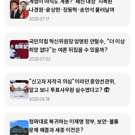
계엄이 아직도 계몽? ‘쇄신 대상’ 지목된
나경원·윤상현·장동혁·송언석 물러날까
2025.07.17
국민의힘 혁신위원장 임명된 안철수, “더 이상
희망 없다”는 여론 뒤집을 수 있을까?
2025.07.02
“신고자 자작극 의심”이라던 중앙선관위,
알고 보니 투표사무원 실수였다고? 🤦
2025.06.18
청와대로 복귀하는 이재명 정부, 보안·불통
문제 해결과 세종 이전은?