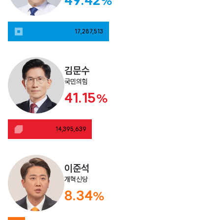
%
17,287,513
김문수
국민의힘
41.15
%
14,395,639
이준석
개혁신당
8.34
%