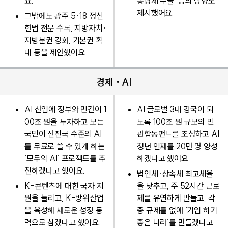
요.
통령제 수술’ 등의 방향도
제시했어요.
그밖에도 광주 5·18 정신
헌법 전문 수록, 지방자치·
지방분권 강화, 기본권 확
대 등을 제안했어요.
경제・AI
AI 산업에 정부와 민간이 1
AI 글로벌 3대 강국이 되
00조 원을 투자하고 모든
도록 100조 원 규모의 민
국민이 선진국 수준의 AI
관합동펀드를 조성하고 AI
를 무료로 쓸 수 있게 하는
청년 인재를 20만 명 양성
‘모두의 AI’ 프로젝트를 추
하겠다고 했어요.
진하겠다고 했어요.
법인세·상속세 최고세율
K-콘텐츠에 대한 국자 지
을 낮추고, 주 52시간 근로
원을 늘리고, K-방위산업
제를 유연하게 만들고, 각
을 육성해 새로운 성장 동
종 규제를 없애 ‘기업 하기
력으로 삼겠다고 했어요.
좋은 나라’를 만들겠다고