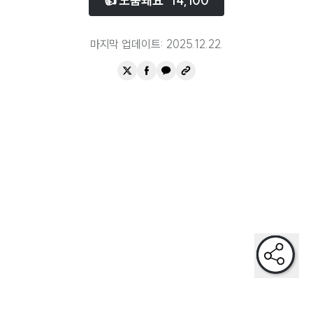
👍 도움돼요
14,100
청년이 살기좋은
마지막 업데이트:
2025.12.22
.
안정적인 고용이 보장된
일과 자녀를 저울질하지않아도되는
갈등 대신 화합이 가득한
안심하고 노후를 맞을 수 있는
일하면서 가족과 충분한 시간을 보내는
미래에 대한 걱정이 아닌 희망이 있는