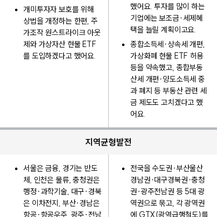
했어요. 투자를 많이 하는
개미투자자 보호를 위해
기업에는 보조금·세제혜
상법을 개정하는 한편, 주
택을 늘릴 계획이고요.
가조작 원스트라이크 아웃
제와 가상자산 현물 ETF
종합소득세·상속세 개편,
를 도입하겠다고 했어요.
가상화폐 현물 ETF 허용
등을 약속했고, 종합부동
산세 개편·양도소득세 중
과 폐지 등 부동산 관련 세
금 제도도 고치겠다고 했
어요.
지역균형발전
서울은 금융, 경기는 반도
전국을 수도권·부산울산
체, 인천은 물류, 충청권은
경남권·대구경북권·충청
행정·과학기술, 대구·경북
권·광주전남권 등 5대 광
은 이차전지, 부산·경남은
역권으로 묶고, 각 광역권
항공·항공우주, 광주·전남
에 GTX(광역급행철도)를