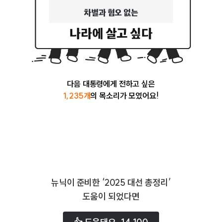
차별과 혐오 없는
나라에 살고 싶다
누구도 소외되지 않는
서로 존중하고 아껴주는
다음 대통령에게 전하고 싶은
1,235
개
의 목소리가 모였어요!
청년들이 제대로 잘 살수있는
기후정의가 실현된
모두의 목소리를 들을 수 있는
뉴닉이 준비한 ‘2025 대선 총정리’
미래를 이끌어갈 아이들이 행복한
도움이 되었다면
서로가 서로를 존중하는