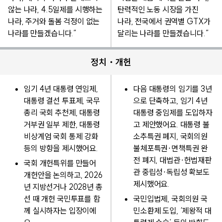
않는 나라, 4.5일제를 시행하는
탄력적인 노동 시장을 가진
나라, 주거와 돌봄 걱정이 없는
나라, 전국에서 권역별 GTX가
나라를 만들겠습니다.”
달리는 나라를 만들겠습니다.”
정치・개헌
임기 4년 대통령 연임제,
다음 대통령의 임기를 3년
대통령 결선 투표제, 국무
으로 단축하고, 임기 4년
총리 국회 추천제, 대통령
대통령 중임제를 도입하자
거부권 일부 제한, 대통령
고 제안했어요. 대통령 불
비상계엄 국회 통제 강화
소추특권 폐지, 국회의원
등의 방향을 제시했어요.
불체포특권·면책특권 완
전 폐지, 대법관·헌법재판
국회 개헌특위를 만들어
관 중립성·독립성 확보도
개헌안을 논의하고, 2026
제시했어요.
년 지방선거나 2028년 총
선 때 개헌 국민투표를 함
국민입법제, 국회의원 국
께 실시하자는 입장이에
민소환제 도입, ‘제왕적 대