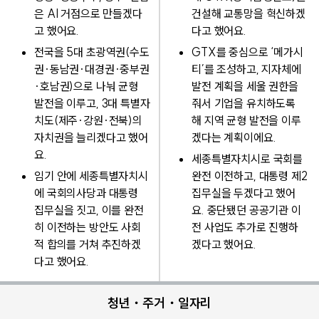
은 AI 거점으로 만들겠다
건설해 교통망을 혁신하겠
고 했어요.
다고 했어요.
전국을 5대 초광역권(수도
GTX를 중심으로 ‘메가시
권·동남권·대경권·중부권
티’를 조성하고, 지자체에
·호남권)으로 나눠 균형
발전 계획을 세울 권한을
발전을 이루고, 3대 특별자
줘서 기업을 유치하도록
치도(제주·강원·전북)의
해 지역 균형 발전을 이루
자치권을 늘리겠다고 했어
겠다는 계획이에요.
요.
세종특별자치시로 국회를
임기 안에 세종특별자치시
완전 이전하고, 대통령 제2
에 국회의사당과 대통령
집무실을 두겠다고 했어
집무실을 짓고, 이를 완전
요. 중단됐던 공공기관 이
히 이전하는 방안도 사회
전 사업도 추가로 진행하
적 합의를 거쳐 추진하겠
겠다고 했어요.
다고 했어요.
청년・주거・일자리