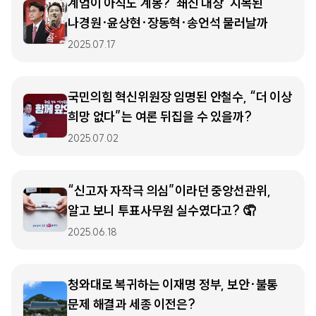
계엄이 아직도 계몽? ‘쇄신 대상’ 지목된
나경원·윤상현·장동혁·송언석 물러날까
2025.07.17
국민의힘 혁신위원장 임명된 안철수, “더 이상
희망 없다”는 여론 뒤집을 수 있을까?
2025.07.02
“신고자 자작극 의심”이라던 중앙선관위,
알고 보니 투표사무원 실수였다고? 🤦
2025.06.18
청와대로 복귀하는 이재명 정부, 보안·불통
문제 해결과 세종 이전은?