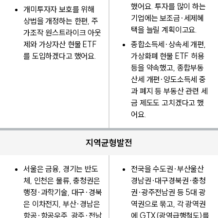
했어요. 투자를 많이 하는
개미투자자 보호를 위해
기업에는 보조금·세제혜
상법을 개정하는 한편, 주
택을 늘릴 계획이고요.
가조작 원스트라이크 아웃
제와 가상자산 현물 ETF
종합소득세·상속세 개편,
를 도입하겠다고 했어요.
가상화폐 현물 ETF 허용
등을 약속했고, 종합부동
산세 개편·양도소득세 중
과 폐지 등 부동산 관련 세
금 제도도 고치겠다고 했
어요.
지역균형발전
서울은 금융, 경기는 반도
전국을 수도권·부산울산
체, 인천은 물류, 충청권은
경남권·대구경북권·충청
행정·과학기술, 대구·경북
권·광주전남권 등 5대 광
은 이차전지, 부산·경남은
역권으로 묶고, 각 광역권
항공·항공우주, 광주·전남
에 GTX(광역급행철도)를