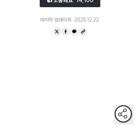
👍 도움돼요
14,100
안정적인 고용이 보장된
마지막 업데이트:
2025.12.22
.
일과 자녀를 저울질하지않아도되는
갈등 대신 화합이 가득한
안심하고 노후를 맞을 수 있는
일하면서 가족과 충분한 시간을 보내는
미래에 대한 걱정이 아닌 희망이 있는
정당한 노동의 대가를 받는