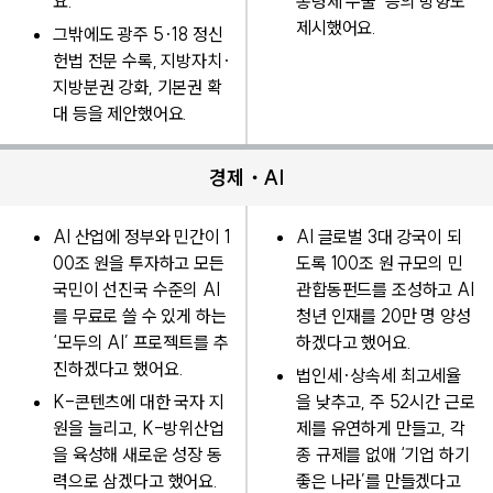
요.
통령제 수술’ 등의 방향도
제시했어요.
그밖에도 광주 5·18 정신
헌법 전문 수록, 지방자치·
지방분권 강화, 기본권 확
대 등을 제안했어요.
경제・AI
AI 산업에 정부와 민간이 1
AI 글로벌 3대 강국이 되
00조 원을 투자하고 모든
도록 100조 원 규모의 민
국민이 선진국 수준의 AI
관합동펀드를 조성하고 AI
를 무료로 쓸 수 있게 하는
청년 인재를 20만 명 양성
‘모두의 AI’ 프로젝트를 추
하겠다고 했어요.
진하겠다고 했어요.
법인세·상속세 최고세율
K-콘텐츠에 대한 국자 지
을 낮추고, 주 52시간 근로
원을 늘리고, K-방위산업
제를 유연하게 만들고, 각
을 육성해 새로운 성장 동
종 규제를 없애 ‘기업 하기
력으로 삼겠다고 했어요.
좋은 나라’를 만들겠다고