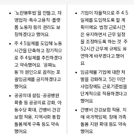
‘노란봉투법’을 만들고, 자
기업이 자율적으로 주 4.5
영업자·특수고용직·플랫
일제를 도입하도록 할 계
폼 노동자 등의 권리도 보
획이에요. 법정 근로시간
장하겠다고 했어요.
은 유지하면서 근무 일정
을 조정하도록 하는 것. 주
주 4.5일제를 도입해 노동
52시간 근무제 규제도 유
시간을 단축하고 장기적으
연하게 바꾸겠다고 했어
로 주 4일제를 추진하겠다
요.
고 약속했어요. ‘공짜노
동’의 원인으로 꼽히는 포
임금체불 기업에 대한 처
괄임금제를 금지하겠다고
벌을 강화하고, 5인 미만
했어요.
사업장에도 근로기준법을
단계적으로 적용하겠다고
공공의대 설립·공공병원
했어요.
확충 등 공공의료 강화, 아
동수당 확대, 간병비 건강
간병비 건강보험 적용, 치
보험 적용, 지역사회 통합
매 국가책임제, 장애 가족
돌봄체계 구축 등도 약속
돌봄 지원 확대 등도 약속
했어요.
했어요.