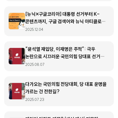
[뉴닉×구글코리아] 대통령 선거부터 K-
콘텐츠까지, 구글 검색어와 뉴닉 아티클로
돌아본 2025년 🔍🦔
2025.12.04
“윤석열 재입당, 이재명은 주적”: 극우
논란으로 시끄러운 국민의힘 당대표 선거
현재 상황
2025.08.07
다가오는 국민의힘 전당대회, 당 대표 운명을
가르는 건 전한길?
2025.07.23