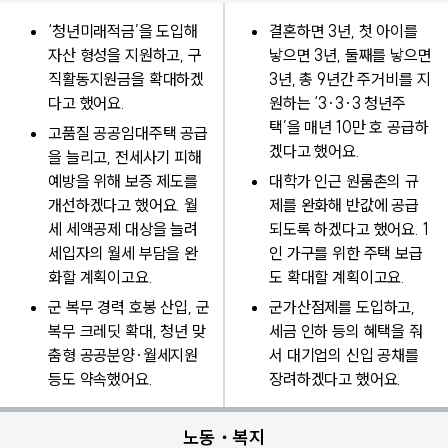
‘청년미래적금’을 도입해
결혼하면 3년, 첫 아이를
자산 형성을 지원하고, 구
낳으면 3년, 둘째를 낳으면
직활동지원금을 확대하겠
3년, 총 9년간 주거비를 지
다고 했어요.
원하는 ‘3·3·3 청년주
택’을 매년 10만 호 공급하
고품질 공공임대주택 공급
겠다고 했어요.
을 늘리고, 전세사기 피해
예방을 위해 보증 제도를
대학가 인근 원룸촌의 규
개선하겠다고 했어요. 월
제를 완화해 반값에 공급
세 세액공제 대상을 늘려
되도록 하겠다고 했어요. 1
세입자의 월세 부담을 완
인 가구를 위한 주택 보급
화할 계획이고요.
도 확대할 계획이고요.
군 복무 경력 호봉 산입, 군
군가산점제를 도입하고,
복무 크레딧 확대, 청년 맞
세금 인하 등의 혜택을 줘
춤형 공공분양·월세지원
서 대기업의 신입 공채를
등도 약속했어요.
장려하겠다고 했어요.
노동・복지