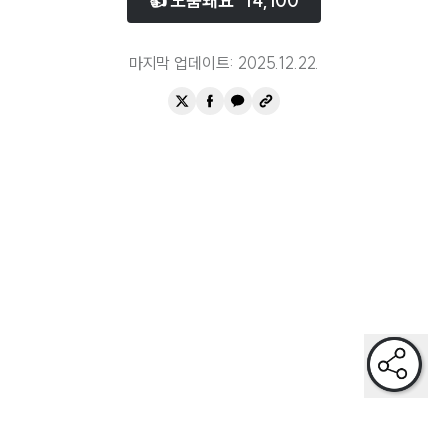
👍 도움돼요
14,100
청년이 살기좋은
마지막 업데이트:
2025.12.22
.
안정적인 고용이 보장된
일과 자녀를 저울질하지않아도되는
갈등 대신 화합이 가득한
안심하고 노후를 맞을 수 있는
일하면서 가족과 충분한 시간을 보내는
미래에 대한 걱정이 아닌 희망이 있는