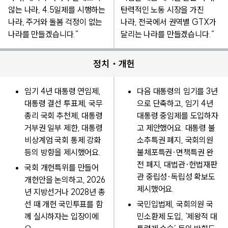
않는 나라, 4.5일제를 시행하는
탄력적인 노동 시장을 가진
나라, 주거와 돌봄 걱정이 없는
나라, 전국에서 권역별 GTX가
나라를 만들겠습니다.”
달리는 나라를 만들겠습니다.”
정치・개헌
임기 4년 대통령 연임제,
다음 대통령의 임기를 3년
대통령 결선 투표제, 국무
으로 단축하고, 임기 4년
총리 국회 추천제, 대통령
대통령 중임제를 도입하자
거부권 일부 제한, 대통령
고 제안했어요. 대통령 불
비상계엄 국회 통제 강화
소추특권 폐지, 국회의원
등의 방향을 제시했어요.
불체포특권·면책특권 완
전 폐지, 대법관·헌법재판
국회 개헌특위를 만들어
관 중립성·독립성 확보도
개헌안을 논의하고, 2026
제시했어요.
년 지방선거나 2028년 총
선 때 개헌 국민투표를 함
국민입법제, 국회의원 국
께 실시하자는 입장이에
민소환제 도입, ‘제왕적 대