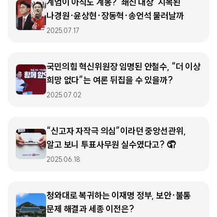
계엄이 아직도 계몽? ‘쇄신 대상’ 지목된
나경원·윤상현·장동혁·송언석 물러날까
2025.07.17
국민의힘 혁신위원장 임명된 안철수, “더 이상
희망 없다”는 여론 뒤집을 수 있을까?
2025.07.02
“신고자 자작극 의심”이라던 중앙선관위,
알고 보니 투표사무원 실수였다고? 🤦
2025.06.18
청와대로 복귀하는 이재명 정부, 보안·불통
문제 해결과 세종 이전은?