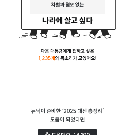
차별과 혐오 없는
나라에 살고 싶다
누구도 소외되지 않는
서로 존중하고 아껴주는
다음 대통령에게 전하고 싶은
1,235
개
의 목소리가 모였어요!
청년들이 제대로 잘 살수있는
기후정의가 실현된
모두의 목소리를 들을 수 있는
뉴닉이 준비한 ‘2025 대선 총정리’
미래를 이끌어갈 아이들이 행복한
도움이 되었다면
서로가 서로를 존중하는