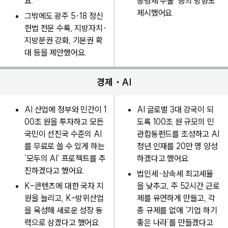
요.
통령제 수술’ 등의 방향도
제시했어요.
그밖에도 광주 5·18 정신
헌법 전문 수록, 지방자치·
지방분권 강화, 기본권 확
대 등을 제안했어요.
경제・AI
AI 산업에 정부와 민간이 1
AI 글로벌 3대 강국이 되
00조 원을 투자하고 모든
도록 100조 원 규모의 민
국민이 선진국 수준의 AI
관합동펀드를 조성하고 AI
를 무료로 쓸 수 있게 하는
청년 인재를 20만 명 양성
‘모두의 AI’ 프로젝트를 추
하겠다고 했어요.
진하겠다고 했어요.
법인세·상속세 최고세율
K-콘텐츠에 대한 국자 지
을 낮추고, 주 52시간 근로
원을 늘리고, K-방위산업
제를 유연하게 만들고, 각
을 육성해 새로운 성장 동
종 규제를 없애 ‘기업 하기
력으로 삼겠다고 했어요.
좋은 나라’를 만들겠다고