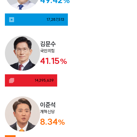
%
17,287,513
김문수
국민의힘
41.15
%
14,395,639
이준석
개혁신당
8.34
%