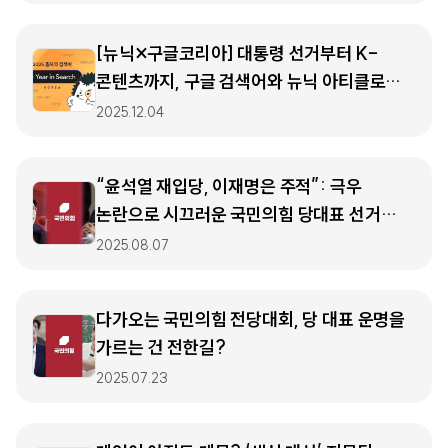
[뉴닉×구글코리아] 대통령 선거부터 K-
콘텐츠까지, 구글 검색어와 뉴닉 아티클로
돌아본 2025년 🔍🦔
2025.12.04
“윤석열 재입당, 이재명은 주적”: 극우
논란으로 시끄러운 국민의힘 당대표 선거
현재 상황
2025.08.07
다가오는 국민의힘 전당대회, 당 대표 운명을
가르는 건 전한길?
2025.07.23