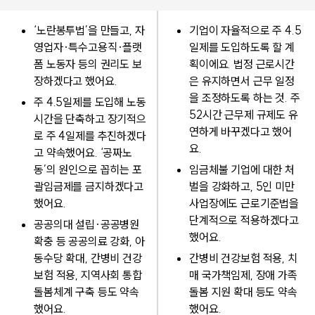
‘노란봉투법’을 만들고, 자
기업이 자율적으로 주 4.5
영업자·특수고용직·플랫
일제를 도입하도록 할 계
폼 노동자 등의 권리도 보
획이에요. 법정 근로시간
장하겠다고 했어요.
은 유지하면서 근무 일정
을 조정하도록 하는 것. 주
주 4.5일제를 도입해 노동
52시간 근무제 규제도 유
시간을 단축하고 장기적으
연하게 바꾸겠다고 했어
로 주 4일제를 추진하겠다
요.
고 약속했어요. ‘공짜노
동’의 원인으로 꼽히는 포
임금체불 기업에 대한 처
괄임금제를 금지하겠다고
벌을 강화하고, 5인 미만
했어요.
사업장에도 근로기준법을
단계적으로 적용하겠다고
공공의대 설립·공공병원
했어요.
확충 등 공공의료 강화, 아
동수당 확대, 간병비 건강
간병비 건강보험 적용, 치
보험 적용, 지역사회 통합
매 국가책임제, 장애 가족
돌봄체계 구축 등도 약속
돌봄 지원 확대 등도 약속
했어요.
했어요.