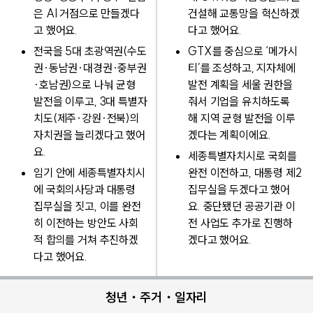
은 AI 거점으로 만들겠다
건설해 교통망을 혁신하겠
고 했어요.
다고 했어요.
전국을 5대 초광역권(수도
GTX를 중심으로 ‘메가시
권·동남권·대경권·중부권
티’를 조성하고, 지자체에
·호남권)으로 나눠 균형
발전 계획을 세울 권한을
발전을 이루고, 3대 특별자
줘서 기업을 유치하도록
치도(제주·강원·전북)의
해 지역 균형 발전을 이루
자치권을 늘리겠다고 했어
겠다는 계획이에요.
요.
세종특별자치시로 국회를
임기 안에 세종특별자치시
완전 이전하고, 대통령 제2
에 국회의사당과 대통령
집무실을 두겠다고 했어
집무실을 짓고, 이를 완전
요. 중단됐던 공공기관 이
히 이전하는 방안도 사회
전 사업도 추가로 진행하
적 합의를 거쳐 추진하겠
겠다고 했어요.
다고 했어요.
청년・주거・일자리