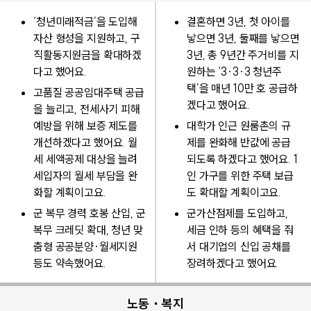
‘청년미래적금’을 도입해
결혼하면 3년, 첫 아이를
자산 형성을 지원하고, 구
낳으면 3년, 둘째를 낳으면
직활동지원금을 확대하겠
3년, 총 9년간 주거비를 지
다고 했어요.
원하는 ‘3·3·3 청년주
택’을 매년 10만 호 공급하
고품질 공공임대주택 공급
겠다고 했어요.
을 늘리고, 전세사기 피해
예방을 위해 보증 제도를
대학가 인근 원룸촌의 규
개선하겠다고 했어요. 월
제를 완화해 반값에 공급
세 세액공제 대상을 늘려
되도록 하겠다고 했어요. 1
세입자의 월세 부담을 완
인 가구를 위한 주택 보급
화할 계획이고요.
도 확대할 계획이고요.
군 복무 경력 호봉 산입, 군
군가산점제를 도입하고,
복무 크레딧 확대, 청년 맞
세금 인하 등의 혜택을 줘
춤형 공공분양·월세지원
서 대기업의 신입 공채를
등도 약속했어요.
장려하겠다고 했어요.
노동・복지