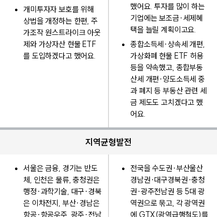
했어요. 투자를 많이 하는
개미투자자 보호를 위해
기업에는 보조금·세제혜
상법을 개정하는 한편, 주
택을 늘릴 계획이고요.
가조작 원스트라이크 아웃
제와 가상자산 현물 ETF
종합소득세·상속세 개편,
를 도입하겠다고 했어요.
가상화폐 현물 ETF 허용
등을 약속했고, 종합부동
산세 개편·양도소득세 중
과 폐지 등 부동산 관련 세
금 제도도 고치겠다고 했
어요.
지역균형발전
서울은 금융, 경기는 반도
전국을 수도권·부산울산
체, 인천은 물류, 충청권은
경남권·대구경북권·충청
행정·과학기술, 대구·경북
권·광주전남권 등 5대 광
은 이차전지, 부산·경남은
역권으로 묶고, 각 광역권
항공·항공우주, 광주·전남
에 GTX(광역급행철도)를